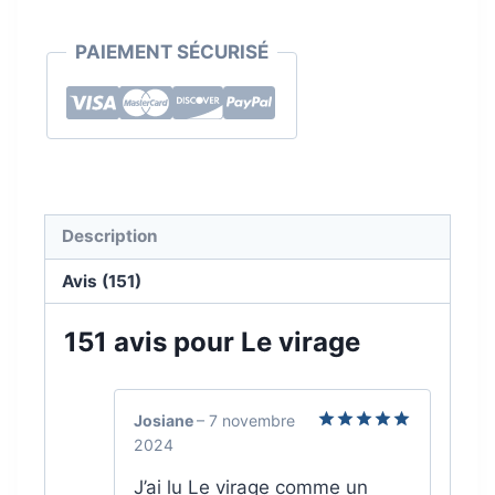
Le
PAIEMENT SÉCURISÉ
virage
Description
Avis (151)
151 avis pour
Le virage
Josiane
–
7 novembre
2024
Note
5
sur
5
J’ai lu Le virage comme un