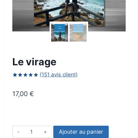
Le virage
(
151
avis client)
Noté
151
4.89
sur 5 basé
17,00
€
sur
notations
client
quantité
Ajouter au panier
de