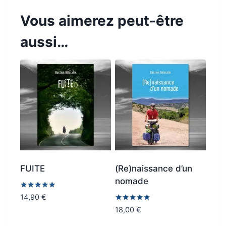
Vous aimerez peut-être
aussi…
FUITE
(Re)naissance d’un
nomade
Note
14,90
€
4.88
Note
18,00
€
sur 5
4.89
sur 5