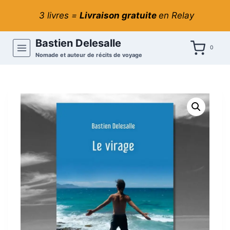
Aller
3 livres =
Livraison gratuite
en Relay
au
contenu
Bastien Delesalle
0
Nomade et auteur de récits de voyage