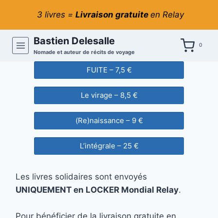
Aller
3 livres =
Livraison gratuite
en Relay
au
contenu
Bastien Delesalle
0
Nomade et auteur de récits de voyage
FUITE – 7,5 €
Le virage – 8,5 €
(Re)naissance – 9 €
L’intégrale – 25 €
Les livres solidaires sont envoyés
UNIQUEMENT en LOCKER Mondial Relay
.
Pour bénéficier de la livraison gratuite en